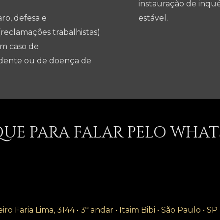
instauração de inqué
ro, defesa e
estável.
reclamações trabalhistas)
 em caso de
cidente ou de doença de
QUE PARA FALAR PELO WHAT
ro Faria Lima, 3144 • 3º andar • Itaim Bibi • São Paulo • S