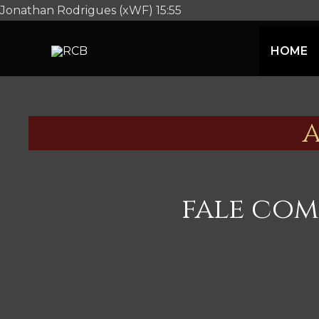
Jonathan Rodrigues (xWF) 15:55
HOME
fale com