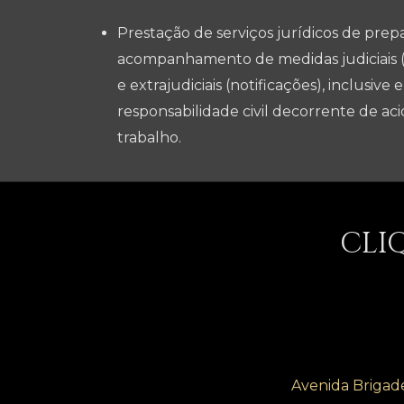
Prestação de serviços jurídicos de prepa
acompanhamento de medidas judiciais (
e extrajudiciais (notificações), inclusive
responsabilidade civil decorrente de a
trabalho.
CLI
Avenida Brigadei