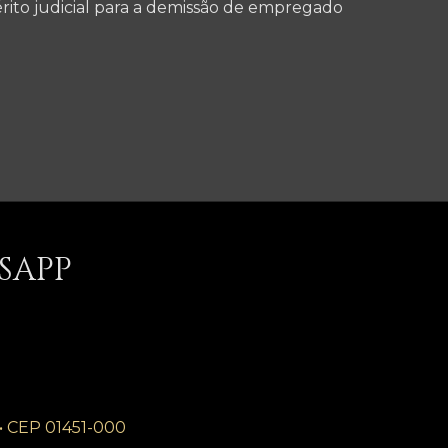
rito judicial para a demissão de empregado
SAPP
P • CEP 01451-000