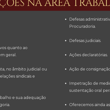
ÇÕES NA ÁREA TRABAL
Defesas administrati
Procuradoria.
Defesas judiciais.
ivos quanto ao
em geral.
Ações declaratórias.
a, no âmbito judicial ou
Ação de consignaçã
elações sindicais e
Impetração de medid
sustentação oral per
rabalho e sua adequação
goria.
Oferecemos ainda ass